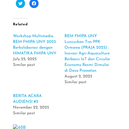
C
C
l
l
i
i
c
c
k
k
t
t
o
o
Related
s
s
h
h
a
a
Workshop Multimedia
BEM FMIPA UNY
r
r
e
e
BEM FMIPA UNY 2025
Luncurkan Tim PPK
o
o
n
n
Berkolaborasi dengan
Ormawa (PRAJA 2025) :
T
F
HIMATIKA FMIPA UNY
Inovasi Agri-Aquaculture
w
a
i
c
July 25, 2025
Berbasis IoT dan Circular
t
e
t
b
Similar post
Economy Resmi Dimulai
e
o
di Desa Prawatan
r
o
(
k
August 2, 2025
O
(
p
O
Similar post
e
p
n
e
s
n
i
s
BERITA ACARA
n
i
AUDIENSI #2
n
n
e
n
November 22, 2025
w
e
w
w
Similar post
i
w
n
i
d
n
o
d