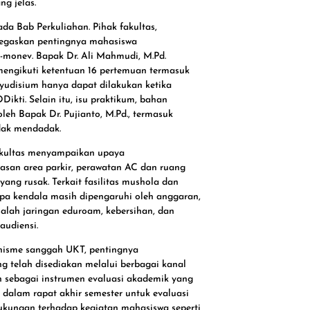
ng jelas.
da Bab Perkuliahan. Pihak fakultas,
enegaskan pentingnya mahasiswa
e-monev. Bapak Dr. Ali Mahmudi, M.Pd.
mengikuti ketentuan 16 pertemuan termasuk
n yudisium hanya dapat dilakukan ketika
ikti. Selain itu, isu praktikum, bahan
leh Bapak Dr. Pujianto, M.Pd., termasuk
idak mendadak.
fakultas menyampaikan upaya
uasan area parkir, perawatan AC dan ruang
yang rusak. Terkait fasilitas mushola dan
apa kendala masih dipengaruhi oleh anggaran,
alah jaringan eduroam, kebersihan, dan
audiensi.
nisme sanggah UKT, pentingnya
ng telah disediakan melalui berbagai kanal
n sebagai instrumen evaluasi akademik yang
 dalam rapat akhir semester untuk evaluasi
ukungan terhadap kegiatan mahasiswa seperti