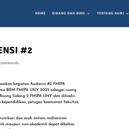
HOME
BIDANG DAN BIRO
TENTANG KAMI
ENSI #2
comments
sanakan kegiatan Audiensi #2 FMIPA
esma BEM FMIPA UNY 2025 sebagai ruang
i Ruang Sidang 2 FMIPA UNY dan dihadiri
ga kependidikan, petugas keamanan fakultas,
munikasi dua arah antara mahasiswa
demik maupun non-akademik dapat dibahas