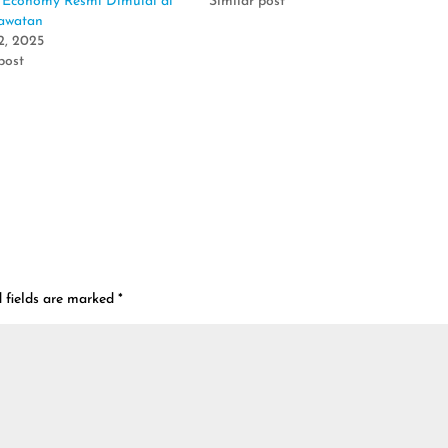
r Economy Resmi Dimulai di
Similar post
awatan
2, 2025
post
 fields are marked
*