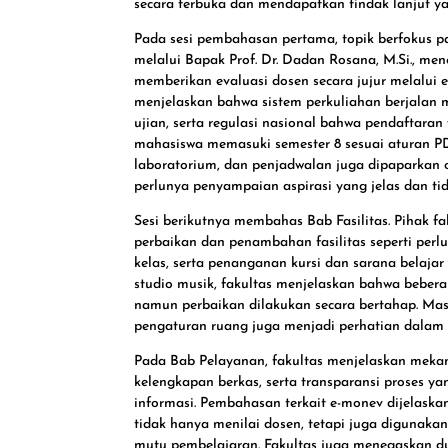
secara terbuka dan mendapatkan tindak lanjut ya
Pada sesi pembahasan pertama, topik berfokus pa
melalui Bapak Prof. Dr. Dadan Rosana, M.Si., m
memberikan evaluasi dosen secara jujur melalui 
menjelaskan bahwa sistem perkuliahan berjalan 
ujian, serta regulasi nasional bahwa pendaftara
mahasiswa memasuki semester 8 sesuai aturan PDD
laboratorium, dan penjadwalan juga dipaparkan o
perlunya penyampaian aspirasi yang jelas dan t
Sesi berikutnya membahas Bab Fasilitas. Pihak 
perbaikan dan penambahan fasilitas seperti perl
kelas, serta penanganan kursi dan sarana belajar 
studio musik, fakultas menjelaskan bahwa beber
namun perbaikan dilakukan secara bertahap. Mas
pengaturan ruang juga menjadi perhatian dalam 
Pada Bab Pelayanan, fakultas menjelaskan meka
kelengkapan berkas, serta transparansi proses ya
informasi. Pembahasan terkait e-monev dijelaska
tidak hanya menilai dosen, tetapi juga digunakan
mutu pembelajaran. Fakultas juga menegaskan d