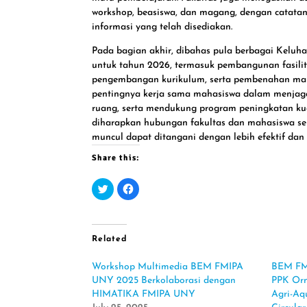
workshop, beasiswa, dan magang, dengan catata
informasi yang telah disediakan.
Pada bagian akhir, dibahas pula berbagai Kel
untuk tahun 2026, termasuk pembangunan fasilit
pengembangan kurikulum, serta pembenahan man
pentingnya kerja sama mahasiswa dalam menjaga
ruang, serta mendukung program peningkatan kual
diharapkan hubungan fakultas dan mahasiswa sem
muncul dapat ditangani dengan lebih efektif dan 
Share this:
C
C
l
l
i
i
c
c
k
k
t
t
o
o
Related
s
s
h
h
a
a
Workshop Multimedia BEM FMIPA
BEM FM
r
r
e
e
UNY 2025 Berkolaborasi dengan
PPK Orm
o
o
n
n
HIMATIKA FMIPA UNY
Agri-Aq
T
F