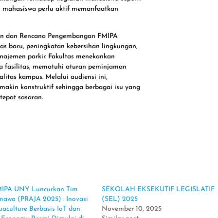
n mahasiswa perlu aktif memanfaatkan
uhan dan Rencana Pengembangan FMIPA
as baru, peningkatan kebersihan lingkungan,
ajemen parkir. Fakultas menekankan
 fasilitas, mematuhi aturan peminjaman
itas kampus. Melalui audiensi ini,
akin konstruktif sehingga berbagai isu yang
tepat sasaran.
IPA UNY Luncurkan Tim
SEKOLAH EKSEKUTIF LEGISLATIF
awa (PRAJA 2025) : Inovasi
(SEL) 2025
uaculture Berbasis IoT dan
November 10, 2025