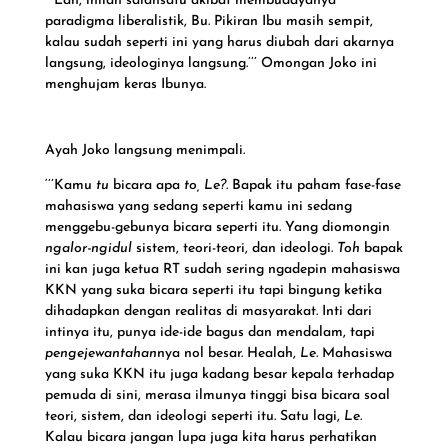
‘’’Lah, inilah salahsatu akibat membudayanya
paradigma liberalistik, Bu. Pikiran Ibu masih sempit,
kalau sudah seperti ini yang harus diubah dari akarnya
langsung, ideologinya langsung.’’’ Omongan Joko ini
menghujam keras Ibunya.
h
Ayah Joko langsung menimpali.
t
‘’’Kamu
tu
bicara apa
to, Le?
. Bapak itu paham fase-fase
t
mahasiswa yang sedang seperti kamu ini sedang
p
menggebu-gebunya bicara seperti itu. Yang diomongin
s
ngalor-ngidul
sistem, teori-teori, dan ideologi.
Toh
bapak
:
ini kan juga ketua RT sudah sering ngadepin mahasiswa
KKN yang suka bicara seperti itu tapi bingung ketika
/
dihadapkan dengan realitas di masyarakat. Inti dari
/
intinya itu, punya ide-ide bagus dan mendalam, tapi
m
pengejewantahan
nya nol besar. Healah,
Le
. Mahasiswa
y
yang suka KKN itu juga kadang besar kepala terhadap
c
pemuda di sini, merasa ilmunya tinggi bisa bicara soal
l
teori, sistem, dan ideologi seperti itu. Satu lagi,
Le
.
o
Kalau bicara jangan lupa juga kita harus perhatikan