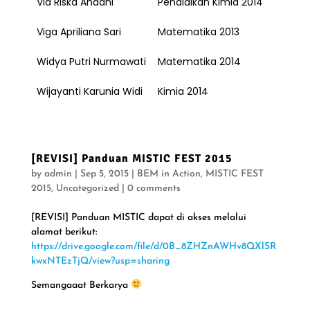
Via Riska Andani
Pendidikan Kimia 2014
Viga Apriliana Sari
Matematika 2013
Widya Putri Nurmawati
Matematika 2014
Wijayanti Karunia Widi
Kimia 2014
[REVISI] Panduan MISTIC FEST 2015
by
admin
|
Sep 5, 2015
|
BEM in Action
,
MISTIC FEST
2015
,
Uncategorized
|
0 comments
[REVISI] Panduan MISTIC dapat di akses melalui
alamat berikut:
https://drive.google.com/file/d/0B_8ZHZnAWHv8QXlSR
kwxNTEzTjQ/view?usp=sharing
Semangaaat Berkarya