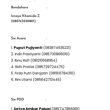
Bendahara :
Isnaya Khamida Z
(085743250801)
Sie Acara :
Puput Pujiyanti
(083874635221)
Indri Frastiyanti (085730866010)
Ibnu Rafi (081210558954)
Ririh Pratiwi (085729724475)
Firda Putri Darojatin (081931784310)
Rini Utami (085642713445)
Sie PDD :
Setya Ambar Palupi
(085747856991)