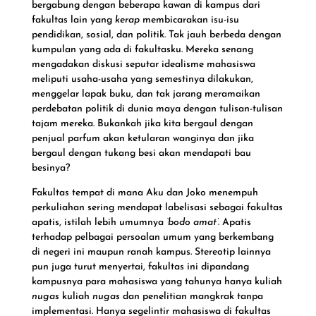
bergabung dengan beberapa kawan di kampus dari
fakultas lain yang
kerap
membicarakan isu-isu
pendidikan, sosial, dan politik. Tak jauh berbeda dengan
kumpulan yang ada di fakultasku. Mereka senang
mengadakan diskusi seputar idealisme mahasiswa
meliputi usaha-usaha yang semestinya dilakukan,
menggelar lapak buku, dan tak jarang meramaikan
perdebatan politik di dunia maya dengan tulisan-tulisan
tajam mereka. Bukankah jika kita bergaul dengan
penjual parfum akan ketularan wanginya dan jika
bergaul dengan tukang besi akan mendapati bau
besinya?
Fakultas tempat di mana Aku dan Joko menempuh
perkuliahan sering mendapat labelisasi sebagai fakultas
apatis, istilah lebih umumnya
‘bodo amat’
. Apatis
terhadap pelbagai persoalan umum yang berkembang
di negeri ini maupun ranah kampus. Stereotip lainnya
pun juga turut menyertai, fakultas ini dipandang
kampusnya para mahasiswa yang tahunya hanya kuliah
nugas
kuliah
nugas
dan penelitian mangkrak tanpa
implementasi. Hanya segelintir mahasiswa di fakultas