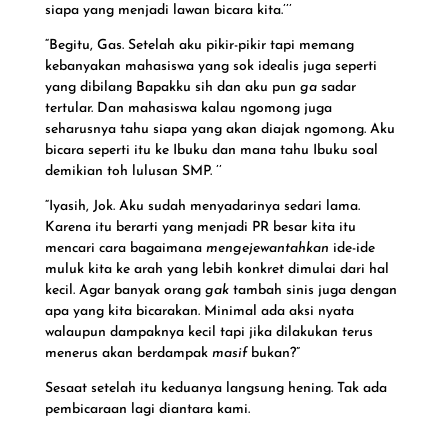
siapa yang menjadi lawan bicara kita.’’’
n
e
“Begitu, Gas. Setelah aku pikir-pikir tapi memang
w
kebanyakan mahasiswa yang sok idealis juga seperti
a
yang dibilang Bapakku sih dan aku pun
ga
sadar
t
tertular. Dan mahasiswa kalau ngomong juga
seharusnya tahu siapa yang akan diajak ngomong. Aku
c
bicara seperti itu ke Ibuku dan mana tahu Ibuku soal
h
demikian toh lulusan SMP. ’’
e
s
“Iyasih, Jok. Aku sudah menyadarinya sedari lama.
Karena itu berarti yang menjadi PR besar kita itu
.
mencari cara bagaimana
mengejewantahkan
ide-ide
c
muluk kita ke arah yang lebih konkret dimulai dari hal
o
kecil. Agar banyak orang
gak
tambah sinis juga dengan
m
apa yang kita bicarakan. Minimal ada aksi nyata
/
walaupun dampaknya kecil tapi jika dilakukan terus
b
menerus akan berdampak
masif
bukan?”
o
Sesaat setelah itu keduanya langsung hening. Tak ada
u
pembicaraan lagi diantara kami.
t
i