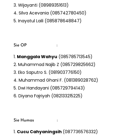
Wijayanti (08989351613)
Silva Acevania (085742780450)
Inayatul Laili (085878648847)
Sie OP :
Manggala Wahyu
(085785713545)
Muhammad Najib Z (085729825662)
Eko Saputro S. (081903776150)
Muhammad Ghani F. (081389028762)
Dwi Handayani (085729794143)
Diyana Fajriyah (082133215225)
Sie Humas :
Cucu Cahyaningsih
(087736576332)