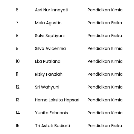
h
a
6
Asri Nur Innayati
Pendidikan Kimia
n
7
Mela Agustin
Pendidikan Fisika
d
D
8
Sulvi Septiyani
Pendidikan Fisika
u
r
9
Silva Avicennia
Pendidikan Kimia
a
b
10
Eka Putriana
Pendidikan Kimia
l
e
11
Rizky Fawziah
Pendidikan Kimia
C
12
Sri Wahyuni
Pendidikan Kimia
h
o
13
Hema Laksita Hapsari
Pendidikan Kimia
i
c
14
Yunita Febrianis
Pendidikan Kimia
e
s
15
Tri Astuti Budiarti
Pendidikan Fisika
b