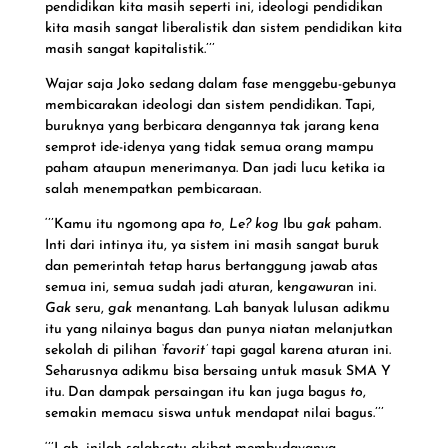
pendidikan kita masih seperti ini, ideologi pendidikan
kita masih sangat liberalistik dan sistem pendidikan kita
masih sangat kapitalistik.’’’
Wajar saja Joko sedang dalam fase menggebu-gebunya
membicarakan ideologi dan sistem pendidikan. Tapi,
buruknya yang berbicara dengannya tak jarang kena
semprot ide-idenya yang tidak semua orang mampu
paham ataupun menerimanya. Dan jadi lucu ketika ia
salah menempatkan pembicaraan.
‘’’Kamu itu ngomong apa
to, Le? kog
Ibu
gak
paham.
Inti dari intinya itu, ya sistem ini masih sangat buruk
dan pemerintah tetap harus bertanggung jawab atas
semua ini, semua sudah jadi aturan, ke
ngawur
an ini.
Gak
seru,
gak
menantang. Lah banyak lulusan adikmu
itu yang nilainya bagus dan punya niatan melanjutkan
sekolah di pilihan
‘favorit’
tapi gagal karena aturan ini.
Seharusnya adikmu bisa bersaing untuk masuk SMA Y
itu. Dan dampak persaingan itu kan juga bagus
to
,
semakin memacu siswa untuk mendapat nilai bagus.’’’