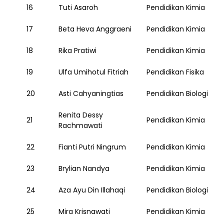
e
16
Tuti Asaroh
Pendidikan Kimia
s
17
Beta Heva Anggraeni
Pendidikan Kimia
t
p
18
Rika Pratiwi
Pendidikan Kimia
l
a
19
Ulfa Umihotul Fitriah
Pendidikan Fisika
c
e
20
Asti Cahyaningtias
Pendidikan Biologi
t
Renita Dessy
o
21
Pendidikan Kimia
Rachmawati
b
u
22
Fianti Putri Ningrum
Pendidikan Kimia
y
23
Brylian Nandya
Pendidikan Kimia
24
Aza Ayu Din Illahaqi
Pendidikan Biologi
25
Mira Krisnawati
Pendidikan Kimia