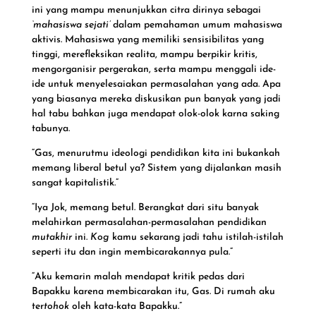
ini yang mampu menunjukkan citra dirinya sebagai
‘mahasiswa sejati’
dalam pemahaman umum mahasiswa
aktivis. Mahasiswa yang memiliki sensisibilitas yang
tinggi, merefleksikan realita, mampu berpikir kritis,
mengorganisir pergerakan, serta mampu menggali ide-
ide untuk menyelesaiakan permasalahan yang ada. Apa
yang biasanya mereka diskusikan pun banyak yang jadi
hal tabu bahkan juga mendapat olok-olok karna saking
tabunya.
“Gas, menurutmu ideologi pendidikan kita ini bukankah
memang liberal betul ya? Sistem yang dijalankan masih
sangat kapitalistik.”
“Iya Jok, memang betul. Berangkat dari situ banyak
melahirkan permasalahan-permasalahan pendidikan
mutakhir
ini.
Kog
kamu sekarang jadi tahu istilah-istilah
seperti itu dan ingin membicarakannya pula.”
“Aku kemarin malah mendapat kritik pedas dari
Bapakku karena membicarakan itu, Gas. Di rumah aku
ter
tohok
oleh kata-kata Bapakku.”