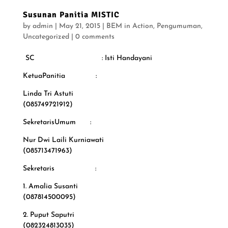
Susunan Panitia MISTIC
by
admin
|
May 21, 2015
|
BEM in Action
,
Pengumuman
,
Uncategorized
|
0 comments
SC : Isti Handayani
KetuaPanitia :
Linda Tri Astuti
(085749721912)
SekretarisUmum :
Nur Dwi Laili Kurniawati
(085713471963)
Sekretaris :
1. Amalia Susanti
(087814500095)
2. Puput Saputri
(082324813035)