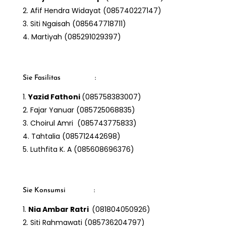
Afif Hendra Widayat (085740227147)
Siti Ngaisah (085647718711)
Martiyah (085291029397)
Sie Fasilitas :
Yazid Fathoni
(085758383007)
Fajar Yanuar (085725068835)
Choirul Amri (085743775833)
Tahtalia (085712442698)
Luthfita K. A (085608696376)
Sie Konsumsi :
Nia Ambar Ratri
(081804050926)
Siti Rahmawati (085736204797)