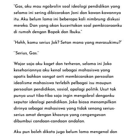
“Gas, aku mau ngobrolin soal ideologi pendidikan yang
selama ini sering dibicarakan Joni dan kawan-kawannya
itu. Aku belum lama ini beberapa kali
nimbrung
diskusi
mereka. Dan yang akan kuceritakan soal pembicaraanku
di rumah dengan Bapak dan Ibuku.”
“Hehh, kamu serius Jok? Setan mana yang merasukimu?”
‘’Serius, Gas.’’
Wajar saja aku kaget dan terheran, selama ini Joko
kesehariannya aku kenal sebagai mahasiswa yang
apatis bahkan sangat anti membicarakan persoalan
idealisme mahasiswa terlebih pelbagai isu maupun
persoalan pendidikan, sosial, apalagi politik. Usut tak
punya usut tiba-tiba saja ingin mengobrol denganku
seputar ideologi pendidikan. Joko biasa menampilkan
dirinya sebagai mahasiswa yang tidak senang serius-
serius amat dengan khasnya yang
cengengesan
dibumbui candaan-candaan andalan.
Aku pun boleh dikata juga belum lama mengenal dan