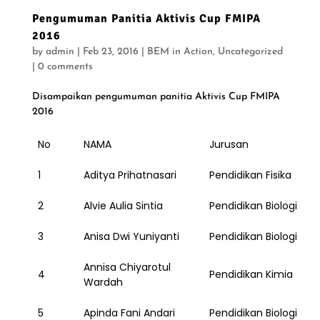
q
Pengumuman Panitia Aktivis Cup FMIPA
u
2016
e
by
admin
|
Feb 23, 2016
|
BEM in Action
,
Uncategorized
s
|
0 comments
Y
Disampaikan pengumuman panitia Aktivis Cup FMIPA
o
2016
u
N
No
NAMA
Jurusan
e
e
1
Aditya Prihatnasari
Pendidikan Fisika
d
|
2
Alvie Aulia Sintia
Pendidikan Biologi
S
3
Anisa Dwi Yuniyanti
Pendidikan Biologi
t
y
Annisa Chiyarotul
l
4
Pendidikan Kimia
Wardah
i
s
5
Apinda Fani Andari
Pendidikan Biologi