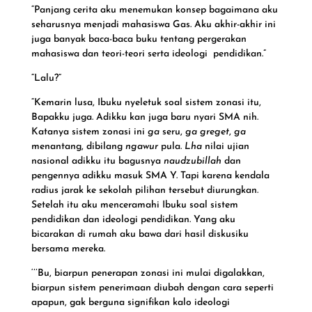
“Panjang cerita aku menemukan konsep bagaimana aku
seharusnya menjadi mahasiswa Gas. Aku akhir-akhir ini
juga banyak baca-baca buku tentang pergerakan
mahasiswa dan teori-teori serta ideologi pendidikan.”
“Lalu?”
“Kemarin lusa, Ibuku nyeletuk soal sistem zonasi itu,
Bapakku juga. Adikku kan juga baru nyari SMA nih.
Katanya sistem zonasi ini
ga
seru,
ga
greget
,
ga
menantang, dibilang
ngawur
pula.
Lha
nilai ujian
nasional adikku itu bagusnya
naudzubillah
dan
pengennya adikku masuk SMA Y. Tapi karena kendala
radius jarak ke sekolah pilihan tersebut diurungkan.
Setelah itu aku menceramahi Ibuku soal sistem
pendidikan dan ideologi pendidikan. Yang aku
bicarakan di rumah aku bawa dari hasil diskusiku
bersama mereka.
‘’’Bu, biarpun penerapan zonasi ini mulai digalakkan,
biarpun sistem penerimaan diubah dengan cara seperti
apapun, gak berguna signifikan kalo ideologi