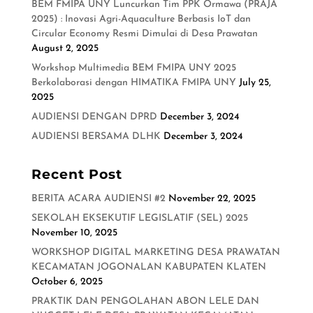
BEM FMIPA UNY Luncurkan Tim PPK Ormawa (PRAJA
2025) : Inovasi Agri-Aquaculture Berbasis IoT dan
Circular Economy Resmi Dimulai di Desa Prawatan
August 2, 2025
Workshop Multimedia BEM FMIPA UNY 2025
Berkolaborasi dengan HIMATIKA FMIPA UNY
July 25,
2025
AUDIENSI DENGAN DPRD
December 3, 2024
AUDIENSI BERSAMA DLHK
December 3, 2024
Recent Post
BERITA ACARA AUDIENSI #2
November 22, 2025
SEKOLAH EKSEKUTIF LEGISLATIF (SEL) 2025
November 10, 2025
WORKSHOP DIGITAL MARKETING DESA PRAWATAN
KECAMATAN JOGONALAN KABUPATEN KLATEN
October 6, 2025
PRAKTIK DAN PENGOLAHAN ABON LELE DAN