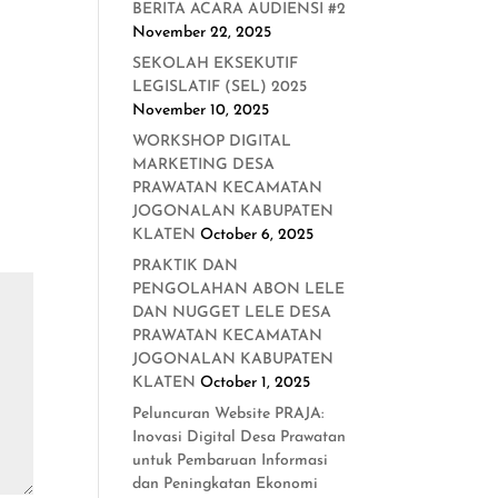
BERITA ACARA AUDIENSI #2
November 22, 2025
SEKOLAH EKSEKUTIF
LEGISLATIF (SEL) 2025
November 10, 2025
WORKSHOP DIGITAL
MARKETING DESA
PRAWATAN KECAMATAN
JOGONALAN KABUPATEN
KLATEN
October 6, 2025
PRAKTIK DAN
PENGOLAHAN ABON LELE
DAN NUGGET LELE DESA
PRAWATAN KECAMATAN
JOGONALAN KABUPATEN
KLATEN
October 1, 2025
Peluncuran Website PRAJA:
Inovasi Digital Desa Prawatan
untuk Pembaruan Informasi
dan Peningkatan Ekonomi