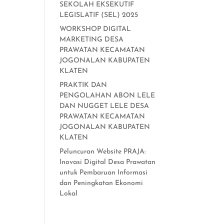
SEKOLAH EKSEKUTIF
LEGISLATIF (SEL) 2025
WORKSHOP DIGITAL
MARKETING DESA
PRAWATAN KECAMATAN
JOGONALAN KABUPATEN
KLATEN
PRAKTIK DAN
PENGOLAHAN ABON LELE
DAN NUGGET LELE DESA
PRAWATAN KECAMATAN
JOGONALAN KABUPATEN
KLATEN
Peluncuran Website PRAJA:
Inovasi Digital Desa Prawatan
untuk Pembaruan Informasi
dan Peningkatan Ekonomi
Lokal