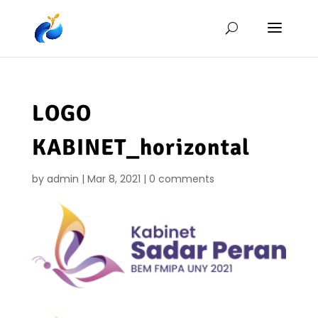
LOGO
KABINET_horizontal
by
admin
|
Mar 8, 2021
|
0 comments