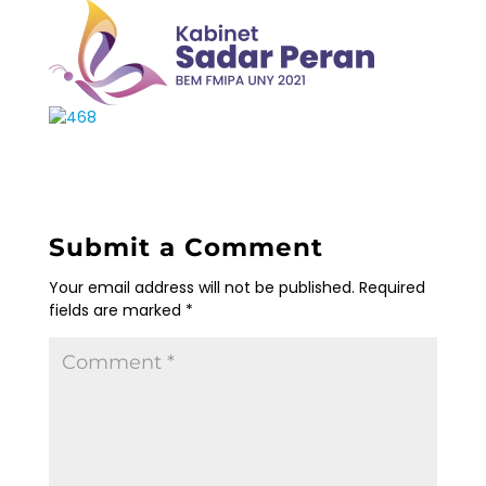
Submit a Comment
Your email address will not be published.
Required
fields are marked
*