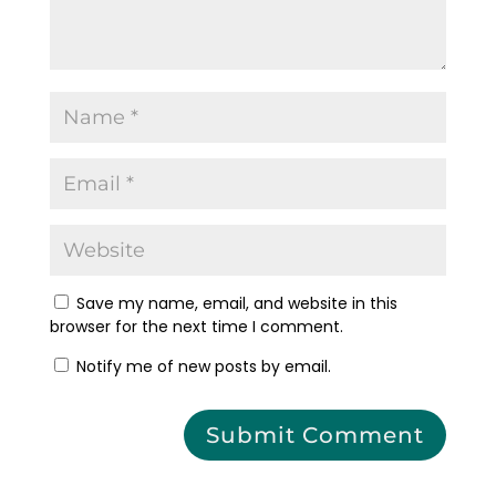
Save my name, email, and website in this
browser for the next time I comment.
Notify me of new posts by email.