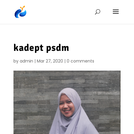
kadept psdm
by
admin
|
Mar 27, 2020
|
0 comments