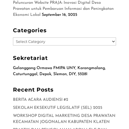
Peluncuran Website PRAJA: Inovasi Digital Desa
Prawatan untuk Pembaruan Informasi dan Peningkatan
Ekonomi Lokal
September 16, 2025
Categories
Categories
Sekretariat
Gelanggang Ormawa FMIPA UNY, Karangmalang,
Caturtunggal, Depok, Sleman, DIY, 55281
Recent Posts
BERITA ACARA AUDIENSI #2
SEKOLAH EKSEKUTIF LEGISLATIF (SEL) 2025
WORKSHOP DIGITAL MARKETING DESA PRAWATAN
KECAMATAN JOGONALAN KABUPATEN KLATEN