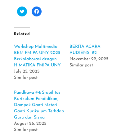
C
C
l
l
i
i
c
c
k
k
t
t
o
o
Related
s
s
h
h
a
a
Workshop Multimedia
BERITA ACARA
r
r
e
e
BEM FMIPA UNY 2025
AUDIENSI #2
o
o
n
n
Berkolaborasi dengan
November 22, 2025
T
F
HIMATIKA FMIPA UNY
Similar post
w
a
i
c
July 25, 2025
t
e
t
b
Similar post
e
o
r
o
(
k
O
(
Pandhawa #4: Stabilitas
p
O
Kurikulum Pendidikan,
e
p
n
e
Dampak Ganti Meteri
s
n
i
s
Ganti Kurikulum Terhdap
n
i
Guru dan Siswa
n
n
e
n
August 26, 2025
w
e
w
w
Similar post
i
w
n
i