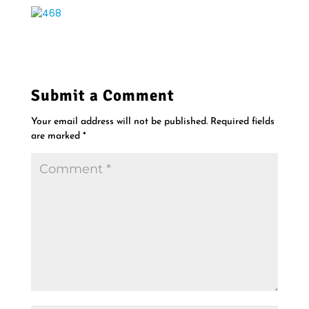
d
n
o
d
w
o
)
w
)
Submit a Comment
Your email address will not be published.
Required fields
are marked
*