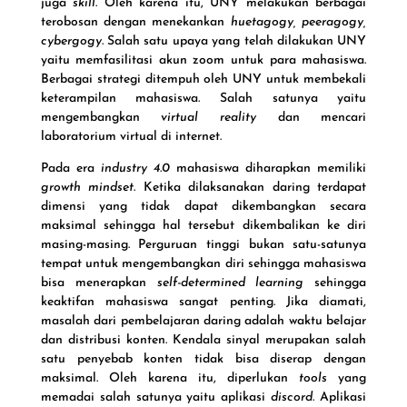
juga
skill
. Oleh karena itu, UNY melakukan berbagai
terobosan dengan menekankan
huetagogy, peeragogy,
cybergogy
. Salah satu upaya yang telah dilakukan UNY
yaitu memfasilitasi akun zoom untuk para mahasiswa.
Berbagai strategi ditempuh oleh UNY untuk membekali
keterampilan mahasiswa. Salah satunya yaitu
mengembangkan
virtual reality
dan mencari
laboratorium virtual di internet.
Pada era
industry 4.0
mahasiswa diharapkan memiliki
growth mindset
. Ketika dilaksanakan daring terdapat
dimensi yang tidak dapat dikembangkan secara
maksimal sehingga hal tersebut dikembalikan ke diri
masing-masing. Perguruan tinggi bukan satu-satunya
tempat untuk mengembangkan diri sehingga mahasiswa
bisa menerapkan
self-determined learning
sehingga
keaktifan mahasiswa sangat penting. Jika diamati,
masalah dari pembelajaran daring adalah waktu belajar
dan distribusi konten. Kendala sinyal merupakan salah
satu penyebab konten tidak bisa diserap dengan
maksimal. Oleh karena itu, diperlukan
tools
yang
memadai salah satunya yaitu aplikasi
discord
. Aplikasi